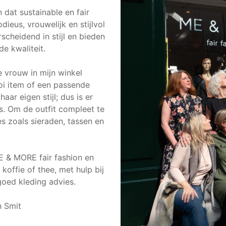
n dat sustainable en fair
ieus, vrouwelijk en stijlvol
rscheidend in stijl en bieden
de kwaliteit.
re vrouw in mijn winkel
oi item of een passende
haar eigen stijl; dus is er
ies. Om de outfit compleet te
s zoals sieraden, tassen en
ME & MORE fair fashion en
koffie of thee, met hulp bij
oed kleding advies.
h Smit