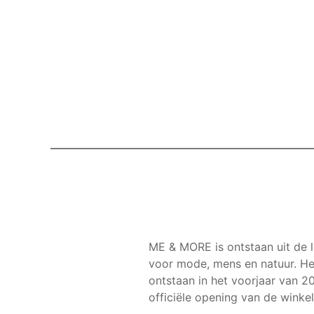
Ga
naar
de
inhoud
ME & MORE is ontstaan uit de l
voor mode, mens en natuur. Het
ontstaan in het voorjaar van 2
officiële opening van de winkel