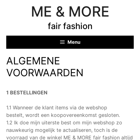
Ga
ME & MORE
naar
de
fair fashion
inhoud
Menu
ALGEMENE
VOORWAARDEN
1 BESTELLINGEN
1.1 Wanneer de klant items via de webshop
bestelt, wordt een ​​koopovereenkomst gesloten.
1.2 Ik doe mijn uiterste best om mijn webshop zo
nauwkeurig mogelijk te actualiseren, toch is de
voorraad van de winkel ME & MORE fair fashion altijd