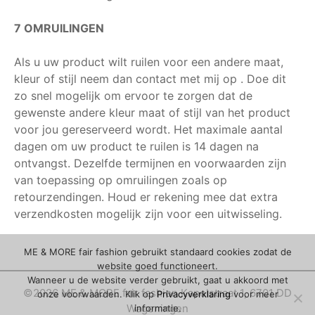
7 OMRUILINGEN
Als u uw product wilt ruilen voor een andere maat,
kleur of stijl neem dan contact met mij op . Doe dit
zo snel mogelijk om ervoor te zorgen dat de
gewenste andere kleur maat of stijl van het product
voor jou gereserveerd wordt. Het maximale aantal
dagen om uw product te ruilen is 14 dagen na
ontvangst. Dezelfde termijnen en voorwaarden zijn
van toepassing op omruilingen zoals op
retourzendingen. Houd er rekening mee dat extra
verzendkosten mogelijk zijn voor een uitwisseling.
ME & MORE fair fashion gebruikt standaard cookies zodat de
website goed functioneert.
Wanneer u de website verder gebruikt, gaat u akkoord met
©2026 ME & MORE fair fashion Kapelstraat 1, 6701 DD
onze voorwaarden. Klik op
Privacyverklaring
voor meer
Wageningen
informatie.