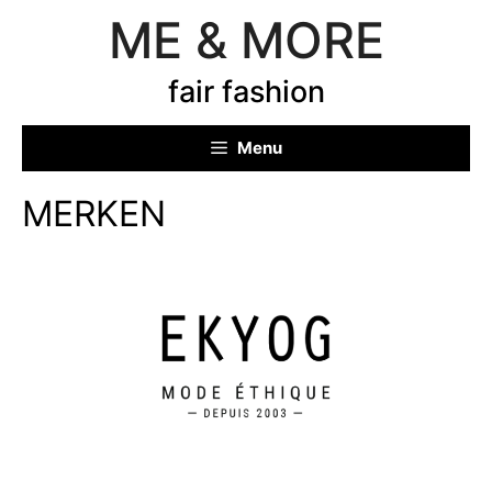
Ga
ME & MORE
naar
de
fair fashion
inhoud
Menu
MERKEN