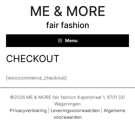
Ga
ME & MORE
naar
de
fair fashion
inhoud
Menu
CHECKOUT
[woocommerce_checkout]
©2026 ME & MORE fair fashion Kapelstraat 1, 6701 DD
Wageningen
Privacyverklaring
|
Leveringsvoorwaarden
|
Algemene
voorwaarden