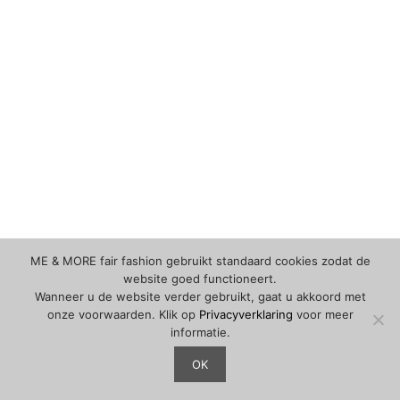
ME & MORE fair fashion gebruikt standaard cookies zodat de
website goed functioneert.
Wanneer u de website verder gebruikt, gaat u akkoord met
onze voorwaarden. Klik op
Privacyverklaring
voor meer
informatie.
OK